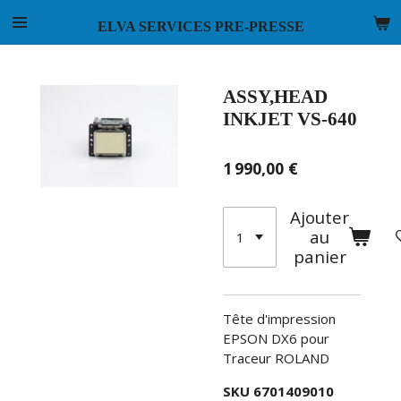
Passer
ELVA SERVICES PRE-PRESSE
au
contenu
principal
ASSY,HEAD
INKJET VS-640
1 990,00 €
Ajouter
au
panier
Tête d'impression
EPSON DX6 pour
Traceur ROLAND
SKU 6701409010