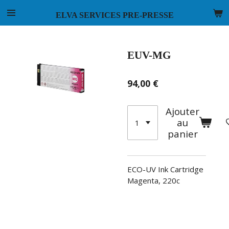
Passer
ELVA SERVICES PRE-PRESSE
au
contenu
principal
EUV-MG
94,00 €
Ajouter
au
panier
ECO-UV Ink Cartridge
Magenta, 220c