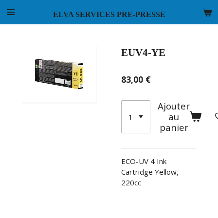
Passer
ELVA SERVICES PRE-PRESSE
au
contenu
principal
EUV4-YE
83,00 €
Ajouter
au
panier
ECO-UV 4 Ink
Cartridge Yellow,
220cc